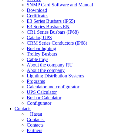
SNMP Card Software and Manual
Download
Certificates
E3 Series Busbars (IP55)
E3 Series Busbars EN
CR1 Series Busbars (IP68)
Catalog UPS
CRM Series Conductors (IP68)
Busbar lighting
Trolley Busbars
Cable trays
About the company RU
About the company
Lighting Distribution Systems
Programs
Calculator and configurator
UPS Calculator
Busbar Calculator
Configurator
Contacts
Назад
Contacts
Contacts
Partners