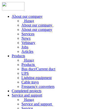
About our company
Назад
About our company
About our company
Services
News
Vebinary
Jobs
Articles
Products
Назад
Products
Bus duct/Current duct
UPS
Lighting equipment
Cable trays
Frequency converters
Completed projects
Service and support
Назад
Service and support
Service