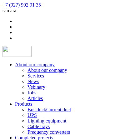
+7 (927) 902 91 35
samara
About our company
About our company
Services
News
Vebinary
Jobs
Articles
Products
Bus duct/Current duct
UPS
Lighting equipment
Cable trays
Frequency converters
Completed projects