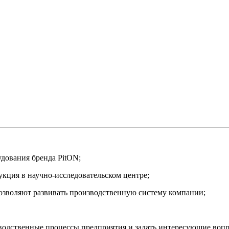
удования бренда PitON;
дукция в научно-исследовательском центре;
позволяют развивать производственную систему компании;
водственные процессы предприятия и задать интересующие вопр