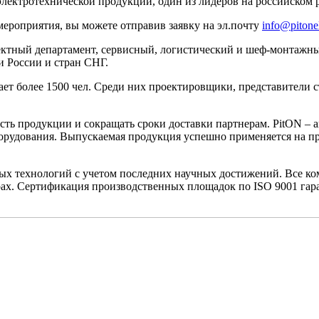
лектротехнической продукции, один из лидеров на российском р
мероприятия, вы можете отправив заявку на эл.почту
info@pitonel
ектный департамент, сервисный, логистический и шеф-монтажны
и России и стран СНГ.
т более 1500 чел. Среди них проектировщики, представители 
ость продукции и сокращать сроки доставки партнерам. PitON 
оборудования. Выпускаемая продукция успешно применяется на 
нных технологий с учетом последних научных достижений. Все к
ах. Сертификация производственных площадок по ISO 9001 гар