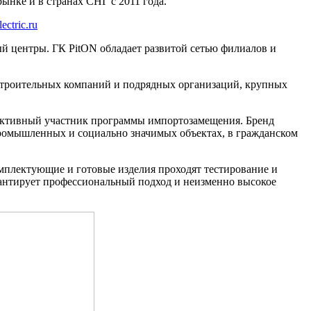
ынке и в странах СНГ с 2011 года.
ectric.ru
й центры. ГК PitON обладает развитой сетью филиалов и
строительных компаний и подрядных организаций, крупных
– активный участник программы импортозамещения. Бренд
промышленных и социально значимых объектах, в гражданском
омплектующие и готовые изделия проходят тестирование и
антирует профессиональный подход и неизменно высокое